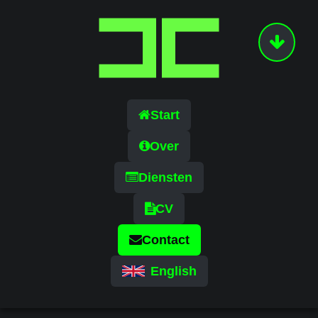
Start
Over
Diensten
CV
Contact
English